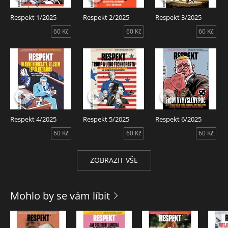
Nahráno ve společnosti 5Guests.
Respekt 1/2025
Respekt 2/2025
Respekt 3/2025
Respekt Speciál 2/2025 – Audiotéka ve spolupráci s českým
60 Kč
60 Kč
60 Kč
týdeníkem Respekt představuje Respekt Speciál v
audioverzi. Čtou Dita Fuchsová a Jakub Tabery.
Respekt 4/2025
Respekt 5/2025
Respekt 6/2025
60 Kč
60 Kč
60 Kč
ZOBRAZIT VŠE
Mohlo by se vám líbit