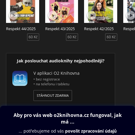
Respekt 44/2025
Respekt 43/2025
Respekt 42/2025
Respe
60 Kč
60 Kč
60 Kč
Jak poslouchat audioknihy nejpohodlněji?
V aplikaci O2 Knihovna
• bez registrace
• na telefonu i tabletu
STÁHNOUT ZDARMA
Obsah ke stažení