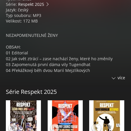
Série:
Respekt 2025
Jazyk: český
Typ souboru: MP3
Velikost: 172 MB
NEZAPOMENUTELNÉ ŽENY
OBSAH:
01 Editorial
02 Jak svět ztrácí – zase nachází ženy, které ho změnily
03 Zapomenutá první dáma vily Tugendhat
04 Překážkový běh dvou Marií Mejzlíkových
05 Ženský hokej není jen sport
více
06 Plakat jsem jí viděl jenom dvakrát v životě
07 Konec vlády otců začátek vlády komunistů
Série Respekt 2025
08 Osudy dobré žurnalistky
09 Svobodná jsem se cítila jen na maškarních plesech
10 Jednou si koupím kostel a dám do něj pivní tanky
11 Ráda držím ryby v ruce a obdivuju evoluci
12 Traumata hornické historie se prosmrděla do současnosti
13 Bez rtěnky a škrtidla to nejde