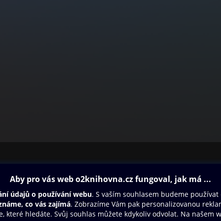
ovna
Další zábava
Oneplay
Oneplay Originály
Sport