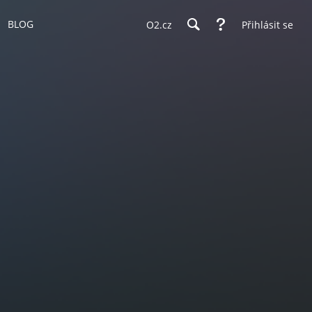
BLOG
O2.cz
Přihlásit se