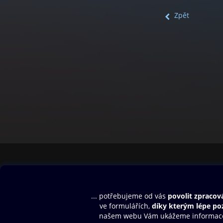
Zpět
Obsah ke stažení
Moje O2 Knih
Uvítací melodie
Přihlásit se
Aplikace a hry
E-knihy
Dárkový poukaz
SMS/MMS Info
Audioknihy
Nápověda
Blog