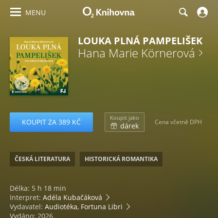
MENU
LOUKA PLNÁ PAMPELIŠEK
Hana Marie Körnerová
Koupit jako
KOUPIT ZA 389 KČ
Cena včetně DPH
dárek
ČESKÁ LITERATURA
HISTORICKÁ ROMANTIKA
Délka: 5 h 18 min
Interpret:
Adéla Kubačáková
Vydavatel:
Audiotéka, Fortuna Libri
Vydáno: 2026