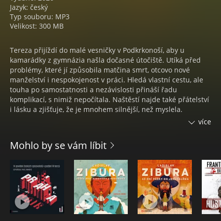
Jazyk: český
Typ souboru: MP3
Velikost: 300 MB
Tereza přijíždí do malé vesničky v Podkrkonoší, aby u
kamarádky z gymnázia našla dočasné útočiště. Utíká před
problémy, které jí způsobila matčina smrt, otcovo nové
manželství i nespokojenost v práci. Hledá vlastní cestu, ale
touha po samostatnosti a nezávislosti přináší řadu
komplikací, s nimiž nepočítala. Naštěstí najde také přátelství
i lásku a zjišťuje, že je mnohem silnější, než myslela.
více
Novela Louka plná pampelišek vyšla jako příloha časopisu a
pak zapadla na dno šuplíku. Je na čase ji oprášit a udělat
Mohlo by se vám líbit
radost nejen fanouškům oblíbené spisovatelky.
Knihu doplňuje unikátní sbírka fejetonů, v nichž autorka s
jemným humorem i laskavým nadhledem vypráví o své
rodině, přátelství a drobných radostech života.
HANA MARIE KÖRNEROVÁ
Hana Marie Körnerová, vlastním jménem Hana Martinková (*