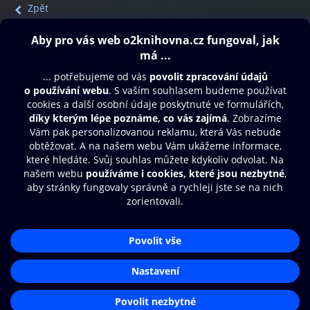
Zpět
Obsah ke stažení
Moje O2 Knihovna
Další zábava
© O2 Czech Republic a.s.
Nákupní řád
Přístupnost
Aplikace O2 Knihovna
Zásady zpracování osobních údajů
Čti a poslouchej své e-knihy a
Cookies
audioknihy rychleji a pohodlněji.
Nastavení cookies