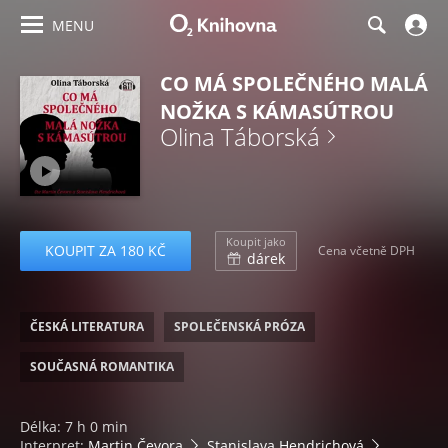
MENU
CO MÁ SPOLEČNÉHO MALÁ
NOŽKA S KÁMASÚTROU
Olina Táborská
Koupit jako
KOUPIT ZA 180 KČ
Cena včetně DPH
dárek
ČESKÁ LITERATURA
SPOLEČENSKÁ PRÓZA
SOUČASNÁ ROMANTIKA
Délka: 7 h 0 min
Interpret:
Martin Čevora
Stanislava Hendrichová