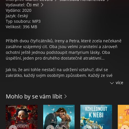
Vydavatel:
Čti mi!
Vydáno: 2020
Jazyk: český
Typ souboru: MP3
Velikost: 396 MB
Příběh dvou čtyřicátníků, Ireny a Petra, které zcela nečekaně
zasáhne vzájemný cit. Oba jsou velmi zranitelní a zároveň
ochotní ještě jednou podstoupit martyrium lásky. Oba
úspěšní, jeden pro druhého dostatečně atraktivní…
Jak to, že ani tohle nestačí na udržení vztahu?, diví se
zakrátko, každý svým osobitým způsobem. Každý ze své
pozice je odhodlaný vidět pravdu o tom druhém, ale nikoli o
více
sobě, každý ze svého pohledu popisuje jejich postupné
sbližování a odcizování, hlavně však smiřování se s tím, jak
Mohlo by se vám líbit
jsou jim všechny manažerské schopnosti na nic. Během
měsíce a půl prožijí tolik, co jiný pár za celý život. Je to jak na
horské dráze a nechybí ani drama, v němž jde o život. Zátěž
minulých zkušeností táhne oba ke dnu a málem se na
vlnách jejich vztahové epizody neudrží ani jeden z nich. Oba
vědí, že nestačí chtít a receptem není ani postel, kde to ti