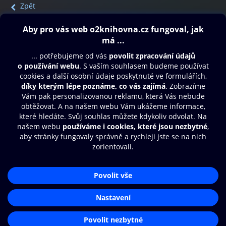
Zpět
Obsah ke stažení
Moje O2 Knihovna
Další zábava
© O2 Czech Republic a.s.
Nákupní řád
Přístupnost
Aplikace O2 Knihovna
Zásady zpracování osobních údajů
Čti a poslouchej své e-knihy a
Cookies
audioknihy rychleji a pohodlněji.
Nastavení cookies