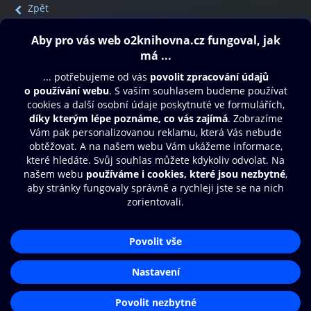
Zpět
Obsah ke stažení
Moje O2 Knihovna
Další zábava
© O2 Czech Republic a.s.
Nákupní řád
Přístupnost
Aplikace O2 Knihovna
Zásady zpracování osobních údajů
Čti a poslouchej své e-knihy a
Cookies
audioknihy rychleji a pohodlněji.
Nastavení cookies