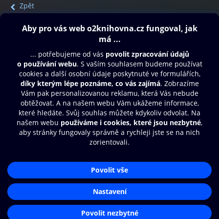
Zpět
Obsah ke stažení
Moje O2 Knihovna
Další zábava
© O2 Czech Republic a.s.
Nákupní řád
Přístupnost
Aplikace O2 Knihovna
Zásady zpracování osobních údajů
Čti a poslouchej své e-knihy a
Cookies
audioknihy rychleji a pohodlněji.
Nastavení cookies