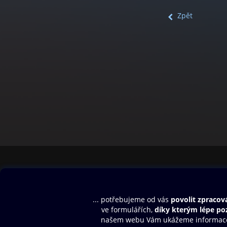
Zpět
Obsah ke stažení
Moje O2 Knih
Uvítací melodie
Přihlásit se
Aplikace a hry
E-knihy
Dárkový poukaz
SMS/MMS Info
Audioknihy
Nápověda
Blog