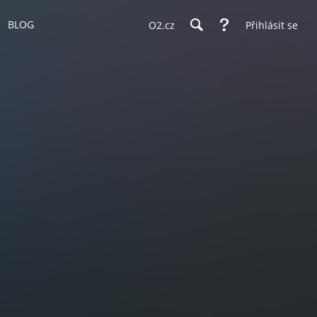
BLOG
O2.cz
Přihlásit se