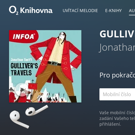
UVÍTACÍ MELODIE
E-KNIHY
AU
GULLIV
Jonathan
Pro pokrač
Vaše mobilní čísl
zadání Vašeho te
přihlášení.