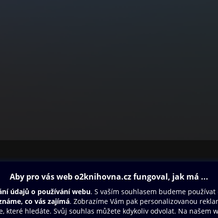
ovna
Další zábava
Oneplay
Oneplay Originály
Sport