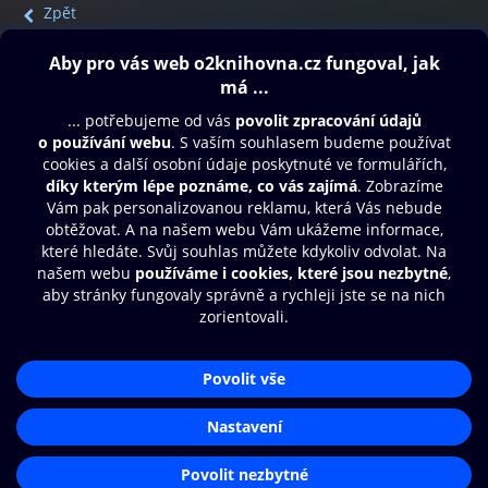
Zpět
Obsah ke stažení
Moje O2 Knihovna
Další zábava
© O2 Czech Republic a.s.
Nákupní řád
Přístupnost
Aplikace O2 Knihovna
Zásady zpracování osobních údajů
Čti a poslouchej své e-knihy a
Cookies
audioknihy rychleji a pohodlněji.
Nastavení cookies