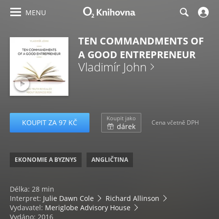
MENU
TEN COMMANDMENTS OF
A GOOD ENTREPRENEUR
Vladimír John
Koupit jako
KOUPIT ZA 97 KČ
Cena včetně DPH
dárek
EKONOMIE A BYZNYS
ANGLIČTINA
Délka: 28 min
Interpret:
Julie Dawn Cole
Richard Allinson
Vydavatel:
Meriglobe Advisory House
Vydáno: 2016