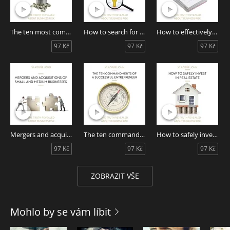
The ten most common mistakes made by entrepreneurs
How to search for new employees
How to effectively tame company receivables
97 Kč
97 Kč
97 Kč
Mergers and acquisitions of small and medium businesses
The ten commandments of a successful entrepreneur
How to safely invest in real estate
97 Kč
97 Kč
97 Kč
ZOBRAZIT VŠE
Mohlo by se vám líbit