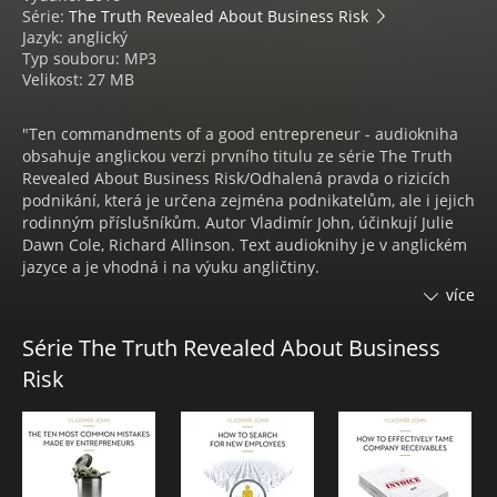
Série:
The Truth Revealed About Business Risk
Jazyk: anglický
Typ souboru: MP3
Velikost: 27 MB
"Ten commandments of a good entrepreneur - audiokniha
obsahuje anglickou verzi prvního titulu ze série The Truth
Revealed About Business Risk/Odhalená pravda o rizicích
podnikání, která je určena zejména podnikatelům, ale i jejich
rodinným příslušníkům. Autor Vladimír John, účinkují Julie
Dawn Cole, Richard Allinson. Text audioknihy je v anglickém
jazyce a je vhodná i na výuku angličtiny.
více
TEN COMMANDMENTS OF A GOOD ENTREPRENEUR will
teach you especially what you should not forget before you
Série The Truth Revealed About Business
start a business and, if you are already running one, what
Risk
steps should take to protect your business and family
assets."