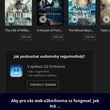
The Life of William F. Cody - Buffalo Bill
A House of Pomegranates
The Wood Beyond the World
355 Kč
245 Kč
355 Kč
Jak poslouchat audioknihy nejpohodlněji?
V aplikaci O2 Knihovna
• bez registrace
• na telefonu i tabletu
STÁHNOUT ZDARMA