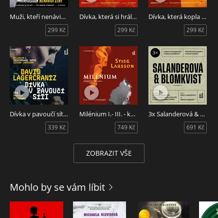
DAVID LAGERCRANTZ
Švédský novinář a spisovatel pochází z vysoce postavené
Muži, kteří nenávidí ženy - Milénium 1
Dívka, která si hrála s ohněm - Milénium 2
Dívka, která kopla do vosího hnízda - Milénium 3
rodiny. Studoval filozofii, náboženství i žurnalistiku a po
299 Kč
299 Kč
299 Kč
škole se stal krimi reportérem deníku Expressen. Jako
spisovatel debutoval v roce 1997 a od té doby napsal několik
úspěšných populárně-naučných knih i románů. Největšího
ohlasu se dočkal bestsellerový životopis Já jsem Zlatan
Ibrahimović (2011; česky Host 2014), jenž se dostal do užší
nominace na nejprestižnější švédskou knižní cenu
Augustpriset. Deset let po prvním vydání románu Muži, kteří
nenávidí ženy si ho vybralo vydavatelství Norstedts, aby se
pokusil navázat na odkaz Stiega Larssona v sérii Milénium
Dívka v pavoučí síti - Milénium 4
Milénium I.- III. - komplet
3x Salanderová & Blomkvist
pokračováním nazvaným Dívka v pavoučí síti. Vzhledem k
339 Kč
749 Kč
691 Kč
úspěšnosti tohoto románu následoval další díl s názvem
Muž, který hledal svůj stín (2017) a celou Lagercrantzovu
trilogii uzavírá Dívka, která musí zemřít (2019).
ZOBRAZIT VŠE
MARTIN STRÁNSKÝ
Po studiích na DAMU nastoupil do stálého angažmá v
Mohlo by se vám líbit
Divadle Josefa Kajetána Tyla v Plzni, v roce 2004 hostoval v
Národním divadle v Brně a účinkoval v komponovaném
pořadu Martina Hilského uvedeném v rámci Letních