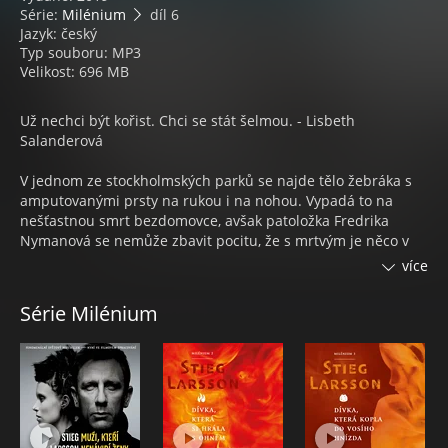
Série:
Milénium
díl 6
Jazyk: český
Typ souboru: MP3
Velikost: 696 MB
Už nechci být kořist. Chci se stát šelmou. - Lisbeth
Salanderová
V jednom ze stockholmských parků se najde tělo žebráka s
amputovanými prsty na rukou i na nohou. Vypadá to na
nešťastnou smrt bezdomovce, avšak patoložka Fredrika
Nymanová se nemůže zbavit pocitu, že s mrtvým je něco v
nepořádku, a proto se spojí s Mikaelem Blomkvistem.
více
Případ probudí Mikaelovu pozornost, protože žebráka někdo
slyšel cosi brblat o švédském ministru obrany Johannesu
Série Milénium
Forsellovi. Byly to jen řeči paranoidního blázna, nebo měl
opravdu podivné konexe na vládní garnituru?
Mikael požádá o pomoc Lisbeth Salanderovou, ta však po
pohřbu Holgera Palmgrena odjela ze Švédska a neozývá se.
Nikdo netuší, že pobývá v Moskvě, aby se jednou provždy
vypořádala se svou sestrou Kamillou.