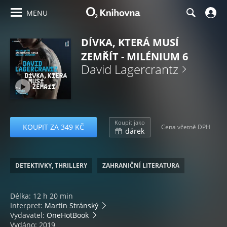
MENU
DÍVKA, KTERÁ MUSÍ
ZEMŘÍT - MILÉNIUM 6
David Lagercrantz
Koupit jako
KOUPIT ZA 349 KČ
Cena včetně DPH
dárek
DETEKTIVKY, THRILLERY
ZAHRANIČNÍ LITERATURA
Délka: 12 h 20 min
Interpret:
Martin Stránský
Vydavatel:
OneHotBook
Vydáno: 2019