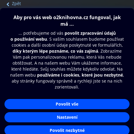
Zpět
Obsah ke stažení
Moje O2 Knihovna
Další zábava
© O2 Czech Republic a.s.
Nákupní řád
Přístupnost
Aplikace O2 Knihovna
Zásady zpracování osobních údajů
Čti a poslouchej své e-knihy a
Cookies
audioknihy rychleji a pohodlněji.
Nastavení cookies