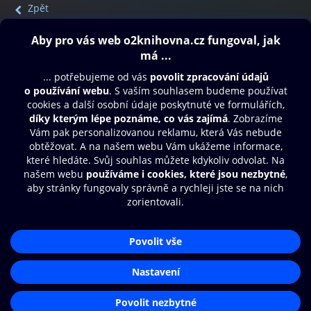
Zpět
Obsah ke stažení
Moje O2 Knihovna
Další zábava
© O2 Czech Republic a.s.
Nákupní řád
Přístupnost
Aplikace O2 Knihovna
Zásady zpracování osobních údajů
Čti a poslouchej své e-knihy a
Cookies
audioknihy rychleji a pohodlněji.
Nastavení cookies