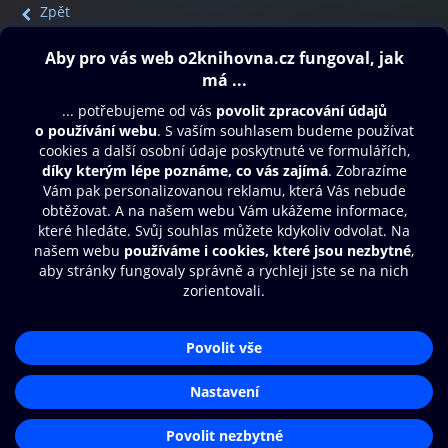
Zpět
Obsah ke stažení
Moje O2 Knihovna
Další zábava
© O2 Czech Republic a.s.
Nákupní řád
Přístupnost
Aplikace O2 Knihovna
Zásady zpracování osobních údajů
Čti a poslouchej své e-knihy a
Cookies
audioknihy rychleji a pohodlněji.
Nastavení cookies