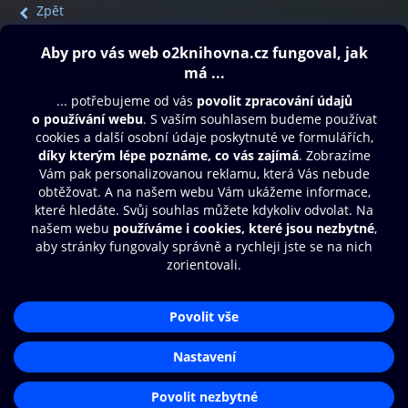
Zpět
Obsah ke stažení
Moje O2 Knihovna
Další zábava
© O2 Czech Republic a.s.
Nákupní řád
Přístupnost
Aplikace O2 Knihovna
Zásady zpracování osobních údajů
Čti a poslouchej své e-knihy a
Cookies
audioknihy rychleji a pohodlněji.
Nastavení cookies