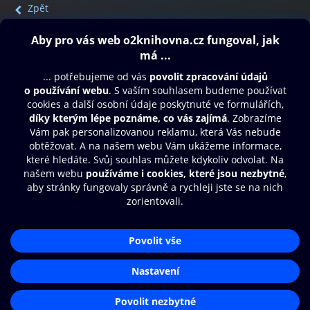
Zpět
Obsah ke stažení
Moje O2 Knihovna
Další zábava
© O2 Czech Republic a.s.
Nákupní řád
Přístupnost
Aplikace O2 Knihovna
Zásady zpracování osobních údajů
Čti a poslouchej své e-knihy a
Cookies
audioknihy rychleji a pohodlněji.
Nastavení cookies