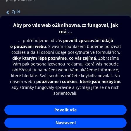
Zpět
Obsah ke stažení
Moje O2 Knihovna
Další zábava
© O2 Czech Republic a.s.
Nákupní řád
Přístupnost
Aplikace O2 Knihovna
Zásady zpracování osobních údajů
Čti a poslouchej své e-knihy a
Cookies
audioknihy rychleji a pohodlněji.