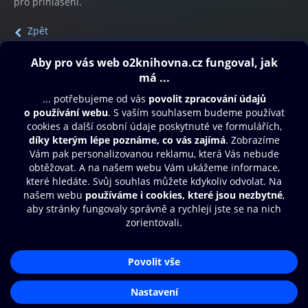
pro přihlášení.
Zpět
Obsah ke stažení
Moje O2 Knihovna
Další zábava
© O2 Czech Republic a.s.
Nákupní řád
Přístupnost
Aplikace O2 Knihovna
Zásady zpracování osobních údajů
Čti a poslouchej své e-knihy a
Cookies
audioknihy rychleji a pohodlněji.