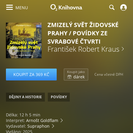
MENU
ZMIZELÝ SVĚT ŽIDOVSKÉ
PRAHY / POVÍDKY ZE
SVRABOVÉ ČTVRTI
František Robert Kraus
Koupit jako
KOUPIT ZA 369 KČ
Cena včetně DPH
dárek
DĚJINY A HISTORIE
POVÍDKY
Délka: 12 h 5 min
Interpret:
Arnošt Goldflam
Vydavatel:
Supraphon
Vydáno: 2025