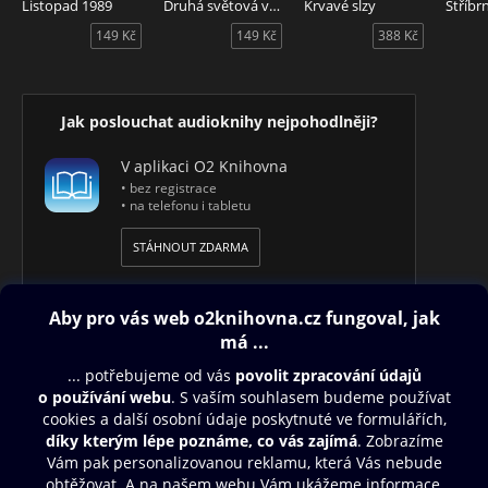
Listopad 1989
Druhá světová válka
Krvavé slzy
Stříbr
149 Kč
149 Kč
388 Kč
Audiokniha Zmizelý svět židovské Prahy / Povídky ze
Svrabové čtvrti, autor František Robert Kraus, čte Arnošt
Goldflam.
Jak poslouchat audioknihy nejpohodlněji?
V aplikaci O2 Knihovna
• bez registrace
• na telefonu i tabletu
STÁHNOUT ZDARMA
Obsah ke stažení
Moje O2 Knihovna
Další zábava