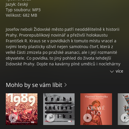
Jazyk: český
Typ souboru: MP3
Velikost: 682 MB
Josefov neboli Židovské město patří neoddělitelně k historii
Prahy. Prvorepublikový novinář a přeživší holokaustu
František R. Kraus se v povídkách k tomuto místu vracel a
svými texty plasticky oživil nejen samotnou čtvrť, která z
velké části zmizela po pražské asanaci, ale i její rozmanité
obyvatele. Co povídka, to jiný pohled do života tehdejší
židovské Prahy. Dojde na kavárny plné umělců i noclehárny
pro chudé, denní dřinu i večerní zábavu. Divadla,
více
sportoviště, špeluňky, stísněné byty starého Josefova i široké
bulváry rostoucí metropole, nejen tam nás Kraus ve
Mohlo by se vám líbit
vyprávění zavede. A průvodci nám budou rozmanité postavy,
W. A. Mozartem počínaje a dětmi protloukajícími se bídou
konče.
Krausovy povídky jsou silné osobní texty propojené
melancholií zmizelé čtvrti, ale dojde i na humorné okamžiky
ze života komunity či dramatické události spjaté s nástupem
Hitlera k moci.