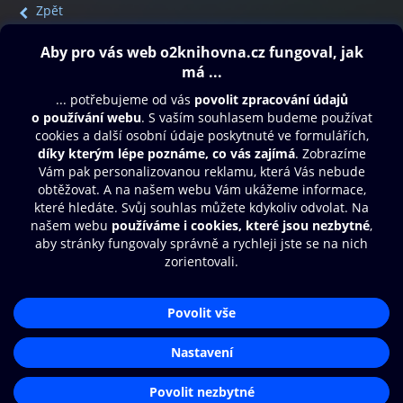
Zpět
Obsah ke stažení
Moje O2 Knihovna
Další zábava
© O2 Czech Republic a.s.
Nákupní řád
Přístupnost
Aplikace O2 Knihovna
Zásady zpracování osobních údajů
Čti a poslouchej své e-knihy a
Cookies
audioknihy rychleji a pohodlněji.
Nastavení cookies