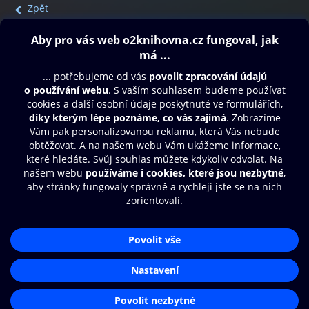
Zpět
Obsah ke stažení
Moje O2 Knihovna
Další zábava
© O2 Czech Republic a.s.
Nákupní řád
Přístupnost
Aplikace O2 Knihovna
Zásady zpracování osobních údajů
Čti a poslouchej své e-knihy a
Cookies
audioknihy rychleji a pohodlněji.
Nastavení cookies