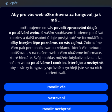
Zpět
Obsah ke stažení
Moje O2 Knihovna
Další zábava
© O2 Czech Republic a.s.
Nákupní řád
Přístupnost
Aplikace O2 Knihovna
Zásady zpracování osobních údajů
Čti a poslouchej své e-knihy a
Cookies
audioknihy rychleji a pohodlněji.
Nastavení cookies