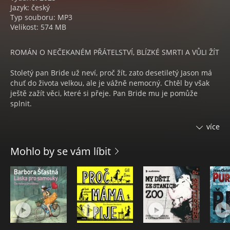
Jazyk: český
Typ souboru: MP3
Velikost: 574 MB
ROMÁN O NEČEKANÉM PŘÁTELSTVÍ, BLÍZKÉ SMRTI A VŮLI ŽÍT
Stoletý pan Bride už neví, proč žít, zato desetiletý Jason má
chuť do života velkou, ale je vážně nemocný. Chtěl by však
ještě zažít věci, které si přeje. Pan Bride mu je pomůže
splnit.
Pan Murray McBride od smrti své ženy neví, proč žít.
více
Nedávno oslavil sté narozeniny a pohrává si s myšlenkou, že
přestane brát prášky, které ho drží naživu. Desetiletý Jason
Mohlo by se vám líbit
Cashman má naopak chuti do života spoustu, ale podle
lékařů mu zbývá přinejlepším půl roku života, má totiž vážně
nemocné srdce. Tak nemocné, že si sepíše papírek s pěti
věcmi, které chce ještě v životě zažít. Když se tihle dva
náhodou potkají v nemocnici, vznikne velmi
nepravděpodobné, ale o to pevnější přátelství, které oba
naučí mnoho o životě a něco málo o umírání, a Jasona udrží
naživu přesně tak dlouho, dokud pro něj lékaři nenajdou