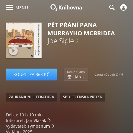
MENU
PĚT PŘÁNÍ PANA
MURRAYHO MCBRIDEA
Joe Siple
Koupit jako
KOUPIT ZA 368 KČ
Cena včetně DPH
dárek
ZAHRANIČNÍ LITERATURA
SPOLEČENSKÁ PRÓZA
Délka: 10 h 10 min
Interpret:
Jan Vlasák
Vydavatel:
Tympanum
Vydáno: 2025