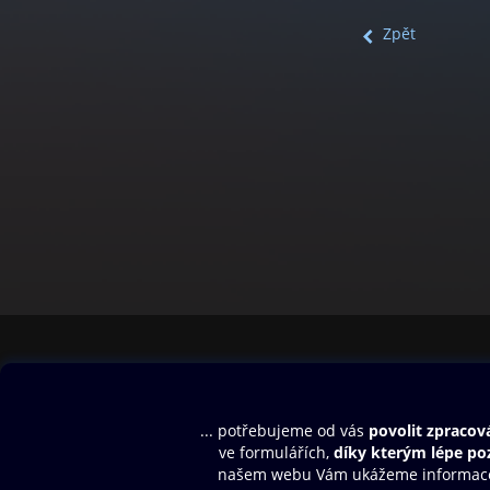
Zpět
Obsah ke stažení
Moje O2 Knih
Uvítací melodie
Přihlásit se
Aplikace a hry
E-knihy
Dárkový poukaz
SMS/MMS Info
Audioknihy
Nápověda
Blog