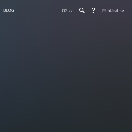
BLOG
O2.cz
Přihlásit se