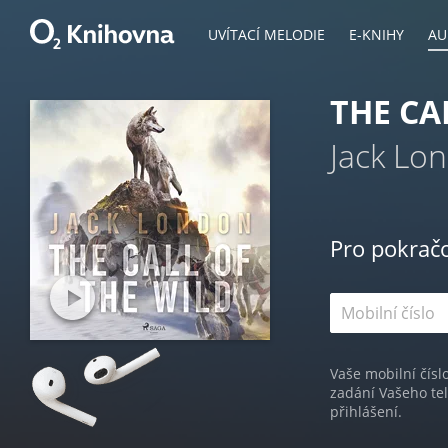
UVÍTACÍ MELODIE
E-KNIHY
AU
THE CA
Jack Lo
Pro pokrač
Vaše mobilní čísl
zadání Vašeho te
přihlášení.