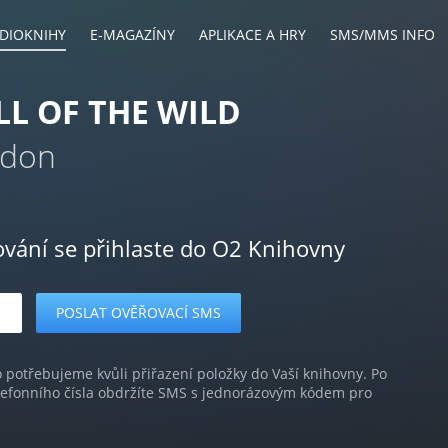
DIOKNIHY
E-MAGAZÍNY
APLIKACE A HRY
SMS/MMS INFO
LL OF THE WILD
ndon
ování se přihlaste do O2 Knihovny
o potřebujeme kvůli přiřazení položky do Vaší knihovny. Po
lefonního čísla obdržíte SMS s jednorázovým kódem pro