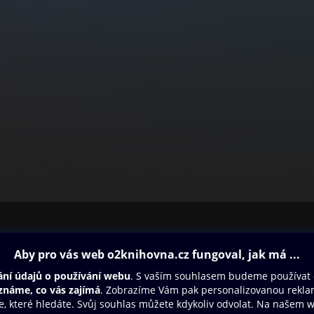
ovna
Další zábava
Oneplay
Oneplay Originály
Sport