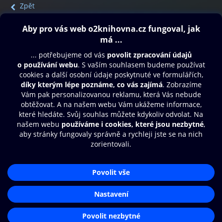
Zpět
Obsah ke stažení
Moje O2 Knihovna
Další zábava
© O2 Czech Republic a.s.
Nákupní řád
Přístupnost
Aplikace O2 Knihovna
Zásady zpracování osobních údajů
Čti a poslouchej své e-knihy a
Cookies
audioknihy rychleji a pohodlněji.
Nastavení cookies