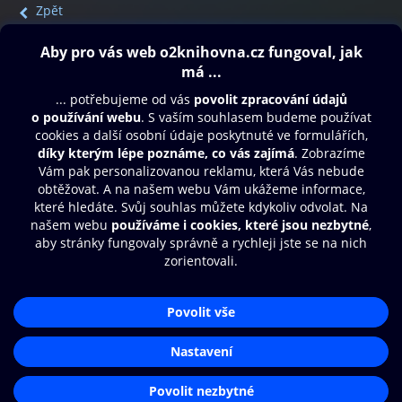
Zpět
Obsah ke stažení
Moje O2 Knihovna
Další zábava
© O2 Czech Republic a.s.
Nákupní řád
Přístupnost
Aplikace O2 Knihovna
Zásady zpracování osobních údajů
Čti a poslouchej své e-knihy a
Cookies
audioknihy rychleji a pohodlněji.
Nastavení cookies