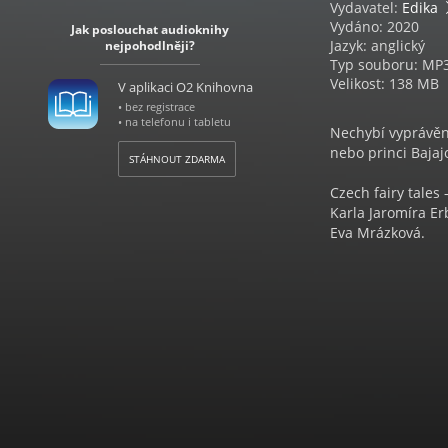
Vydavatel:
Edika
Vydáno: 2020
Jak poslouchat audioknihy
Jazyk: anglický
nejpohodlněji?
Typ souboru: MP
Velikost: 138 MB
V aplikaci O2 Knihovna
• bez registrace
• na telefonu i tabletu
Nechybí vyprávěn
nebo princi Bajajo
STÁHNOUT ZDARMA
Czech fairy tale
Karla Jaromíra Er
Eva Mrázková.