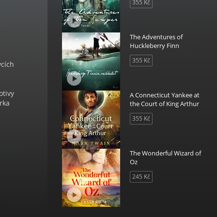
355 Kč
The Adventures of
Huckleberry Finn
355 Kč
vcích
otivy
A Connecticut Yankee at
rka
the Court of King Arthur
355 Kč
The Wonderful Wizard of
Oz
245 Kč