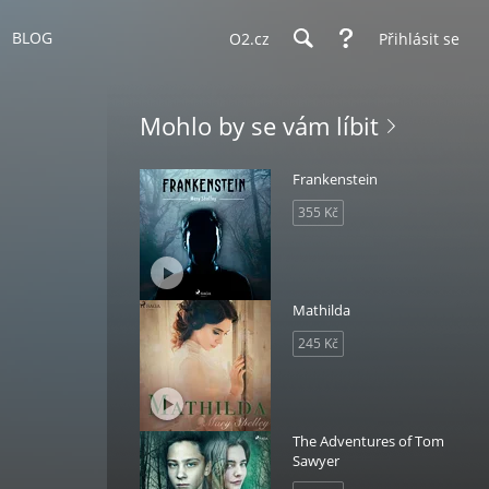
BLOG
O2.cz
Přihlásit se
Mohlo by se vám líbit
Frankenstein
355 Kč
Mathilda
245 Kč
The Adventures of Tom
Sawyer