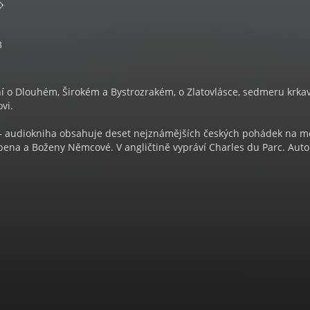
3
í o Dlouhém, Širokém a Bystrozrakém, o Zlatovlásce, sedmeru krka
vi.
s – audiokniha obsahuje deset nejznámějších českých pohádek na m
bena a Boženy Němcové. V angličtině vypráví Charles du Parc. Auto