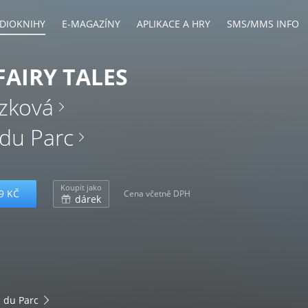
DIOKNIHY
E-MAGAZÍNY
APLIKACE A HRY
SMS/MMS INFO
FAIRY TALES
zková
 du Parc
Koupit jako
9 KČ
Cena včetně DPH
dárek
 du Parc