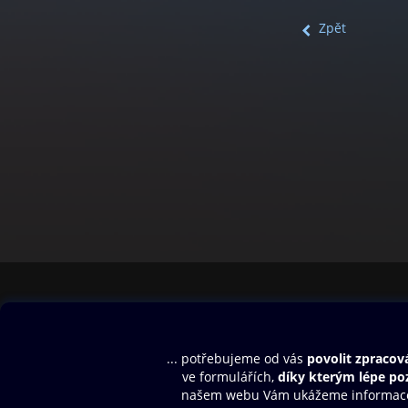
Zpět
Obsah ke stažení
Moje O2 Knih
Uvítací melodie
Přihlásit se
Aplikace a hry
E-knihy
Dárkový poukaz
SMS/MMS Info
Audioknihy
Nápověda
Blog