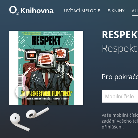
UVÍTACÍ MELODIE
E-KNIHY
AU
RESPEK
Respekt
Pro pokrač
Vaše mobilní čísl
zadání Vašeho te
přihlášení.