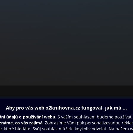
ovna
Další zábava
Oneplay
Oneplay Originály
Sport