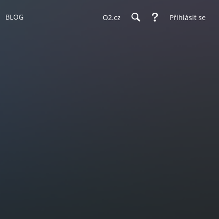
BLOG
O2.cz
Přihlásit se