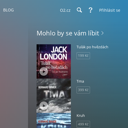
BLOG
O2.cz
Přihlásit se
Mohlo by se vám líbit
Tulák po hvězdách
199 Kč
Tma
399 Kč
Kruh
499 Kč