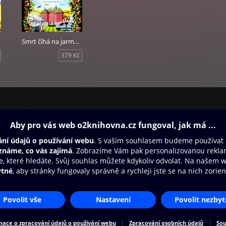
dala Euromedia Group, a. s., v edici Kalibr, 2023.
íhá na jarmarku, autoři Anders de la Motte a Mans Nilsson, čte Li
Smrt číhá na jarmarku
379 Kč
ovna
Další zábava
Oneplay
Oneplay Originály
Sport
Přístupnost
Zásady zpracování osobních údajů
Cookies
Na