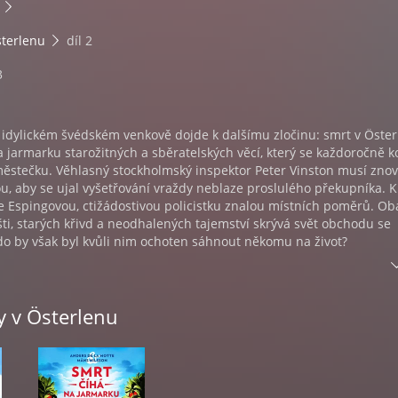
sterlenu
díl 2
3
idylickém švédském venkově dojde k dalšímu zločinu: smrt v Öste
a jarmarku starožitných a sběratelských věcí, který se každoročně k
stečku. Věhlasný stockholmský inspektor Peter Vinston musí zno
u, aby se ujal vyšetřování vraždy neblaze proslulého překupníka. K
e Espingovou, ctižádostivou policistku znalou místních poměrů. Ob
ášti, starých křivd a neodhalených tajemství skrývá svět obchodu se
do by však byl kvůli nim ochoten sáhnout někomu na život?
te, Mans Nilsson: Smrt číhá na jarmarku | Překlad Helena Matocha
žie Jan Drbohlav | Zvuk a střih Kate Hamsíková | Mastering Štěpán
y v Österlenu
te Hamsíková a Štěpán Škoch | Natočeno ve studiu All Senses
o. | Grafiku CD podle knižní obálky upravila Jana Lhotáková | Produk
 Vydala Euromedia Group, a. s. – Témbr v lednu 2026 | Nahrávka v
DERS DE LA MOTTE, MĹNS NILSSON: SMRT ČÍHÁ NA JARMARKU, ETT
right © Anders de la Motte och Mĺns Nilsson 2022, Překlad © Hele