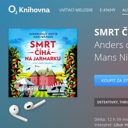
UVÍTACÍ MELODIE
E-KNIHY
AU
SMRT Č
Anders 
Mans Ni
KOUPIT ZA 37
DETEKTIVKY, THR
Délka: 12 h 59 mi
Interpret:
Libor H