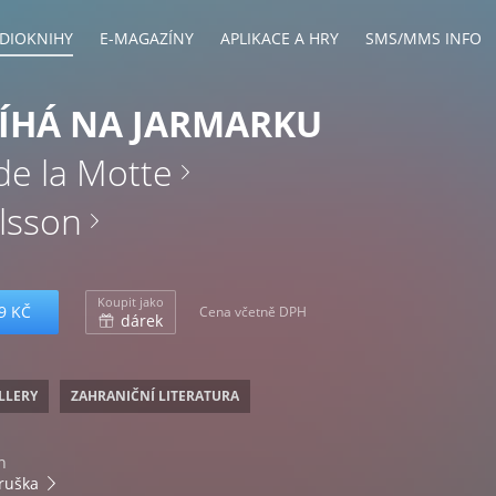
DIOKNIHY
E-MAGAZÍNY
APLIKACE A HRY
SMS/MMS INFO
ÍHÁ NA JARMARKU
de la Motte
lsson
Koupit jako
9 KČ
Cena včetně DPH
dárek
ILLERY
ZAHRANIČNÍ LITERATURA
n
ruška