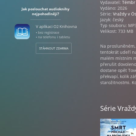
Vydavatel:
Témbr
Vydáno: 2026
Jak poslouchat audioknihy
Série:
Vraždy v Ö
nejpohodlněji?
Jazyk: český
Typ souboru: MP
V aplikaci O2 Knihovna
Velikost: 733 MB
• bez registrace
• na telefonu i tabletu
Na prosluněném, 
STÁHNOUT ZDARMA
tentokrát udeří n
malém místním mě
přerušit dovoleno
dostane opět Tov
překvapí, kolik z
starožitnostmi. K
Anders de la Mot
Libor Hruška | Re
Série Vražd
Škoch | Hudba Ka
Production s. r. 
Kate Hamsíková |
podle knihy: AN
ATT DÖ FÖR, Copy