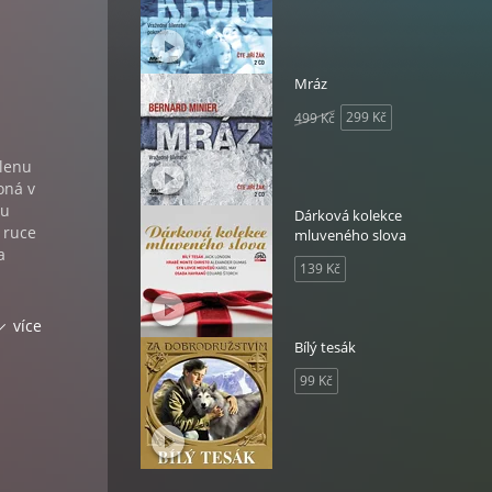
Mráz
299 Kč
499 Kč
rlenu
oná v
vu
Dárková kolekce
 ruce
mluveného slova
a
139 Kč
více
 | Čte
Bílý tesák
99 Kč
ce
znikla
 FYND
na