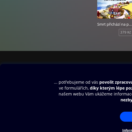
Matocha, 2023, Vy
Audiokniha Smrt č
Hruška.
Smrt přichází na prohlídku
379 Kč
Obsah ke stažení
Moje O2 Knih
Uvítací melodie
Přihlásit se
Aplikace a hry
E-knihy
Dárkový poukaz
SMS/MMS Info
Audioknihy
Nápověda
Blog
E-magazíny
Napište nám
Nákupní řád
© O2 Czech Republic a.s.