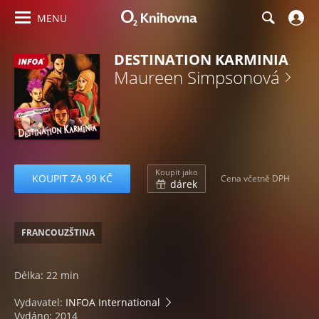
MENU
DESTINATION KARMINIA
Maureen Simpsonová
Koupit jako
KOUPIT ZA 99 KČ
Cena včetně DPH
dárek
FRANCOUZŠTINA
Délka: 22 min
Vydavatel:
INFOA International
Vydáno: 2014