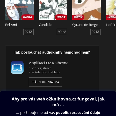
Bel-Ami
Candide
Cyrano de Bergerac
Le Pèr
99 Kč
99 Kč
99 Kč
Jak poslouchat audioknihy nejpohodlněji?
V aplikaci O2 Knihovna
• bez registrace
• na telefonu i tabletu
STÁHNOUT ZDARMA
Obsah ke stažení