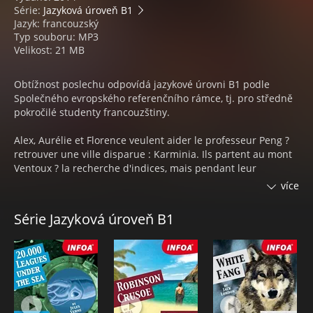
Série:
Jazyková úroveň B1
Jazyk: francouzský
Typ souboru: MP3
Velikost: 21 MB
Obtížnost poslechu odpovídá jazykové úrovni B1 podle
Společného evropského referenčního rámce, tj. pro středně
pokročilé studenty francouzštiny.
Alex, Aurélie et Florence veulent aider le professeur Peng ?
retrouver une ville disparue : Karminia. Ils partent au mont
Ventoux ? la recherche d'indices, mais pendant leur
exploration une mauvaise rencontre met leur vie en péril.
více
Feront-ils preuve de courage ?
Série Jazyková úroveň B1
Destination Karminia - audiokniha obsahuje příběh, jehož
autorem je Maureen Simpsonová, namluvený ve
francouzštině rodilým mluvčím.