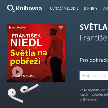
UVÍTACÍ MELODIE
E-KNIHY
AU
SVĚTLA
Františe
Pro pokrač
Vaše mobilní čísl
zadání Vašeho te
přihlášení.