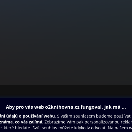
ovna
Další zábava
Oneplay
Oneplay Originály
Sport