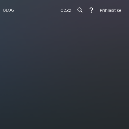
BLOG
O2.cz
Přihlásit se