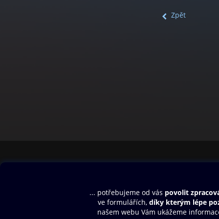
Zpět
Obsah ke stažení
Moje O2 Knih
Uvítací melodie
Přihlásit se
Aplikace a hry
E-knihy
Dárkový poukaz
SMS/MMS Info
Audioknihy
Nápověda
Blog