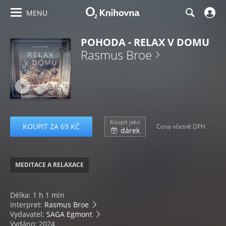
MENU
POHODA - RELAX V DOMU
Rasmus Broe
Koupit jako
KOUPIT ZA 69 KČ
Cena včetně DPH
dárek
MEDITACE A RELAXACE
Délka: 1 h 1 min
Interpret:
Rasmus Broe
Vydavatel:
SAGA Egmont
Vydáno: 2024