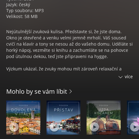
Jazyk: český
Typ souboru: MP3
Velikost: 58 MB
Nejútulnější zvuková kulisa. Představte si, že jste doma.
Okno je otevřené a venku velmi jemně mrholí. Váš soused
cvičí na klavír a tony se nesou až do vašeho domu. Uděláte si
horký nápoj, vezměte si knihu a zachumláte se na pohovce
pod útulnou dekou, teď jste připraveni na hygge.
Výzkum ukázal, že zvuky mohou mít zároveň relaxační a
stimulační vliv na nás mozek. Náladová série od Saga Talks
více
jsou příjemné, různorodé zvukové kulisy, které můžete
poslouchat, když se chcete uklidnit a uvolnit před spánkem
Mohlo by se vám líbit
nebo soustředit na práci. Speciálně navržený zvukový vesmír
tvoří uklidňující atmosféru, známou také jako „nálada“, do
kterého můžete vstoupit kdykoliv a kdekoliv chcete.