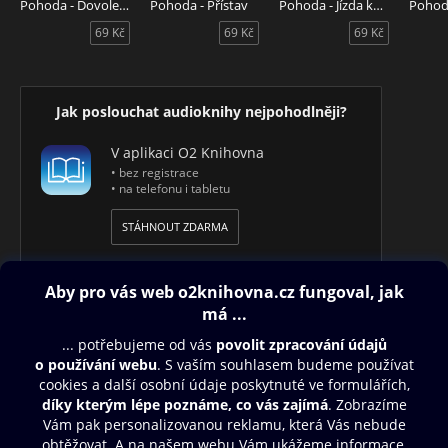
Pohoda - Dovolená v Itálii
Pohoda - Přístav
Pohoda - Jízda kočárem
Pohod
69 Kč
69 Kč
69 Kč
Jak poslouchat audioknihy nejpohodlněji?
V aplikaci O2 Knihovna
• bez registrace
• na telefonu i tabletu
STÁHNOUT ZDARMA
Obsah ke stažení
Moje O2 Knihovna
Další zábava