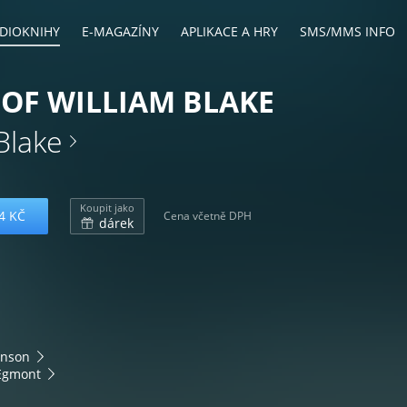
DIOKNIHY
E-MAGAZÍNY
APLIKACE A HRY
SMS/MMS INFO
OF WILLIAM BLAKE
Blake
Koupit jako
4 KČ
Cena včetně DPH
dárek
inson
Egmont