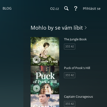
BLOG
O2.cz
Přihlásit se
Mohlo by se vám líbit
The Jungle Book
355 Kč
Puck of Pook's Hill
355 Kč
Captain Courageous
355 Kč