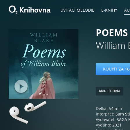
UVÍTACÍ MELODIE
E-KNIHY
AU
POEMS 
William 
KOUPIT ZA 16
ANGLIČTINA
Délka: 54 min
Interpret:
Sam St
Vydavatel:
SAGA 
Vydáno: 2021