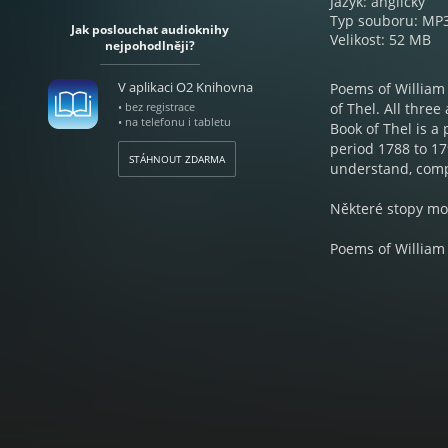
Jazyk: anglický
Typ souboru: MP
Jak poslouchat audioknihy
Velikost: 52 MB
nejpohodlněji?
V aplikaci O2 Knihovna
Poems of William
• bez registrace
of Thel. All three
• na telefonu i tabletu
Book of Thel is a
period 1788 to 179
STÁHNOUT ZDARMA
understand, compa
Některé stopy moh
Poems of William 