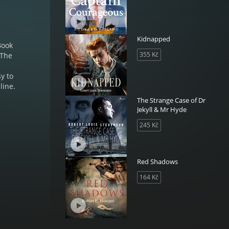
Kidnapped
Book
355 Kč
 The
sy to
line.
The Strange Case of Dr
Jekyll & Mr Hyde
245 Kč
Red Shadows
164 Kč