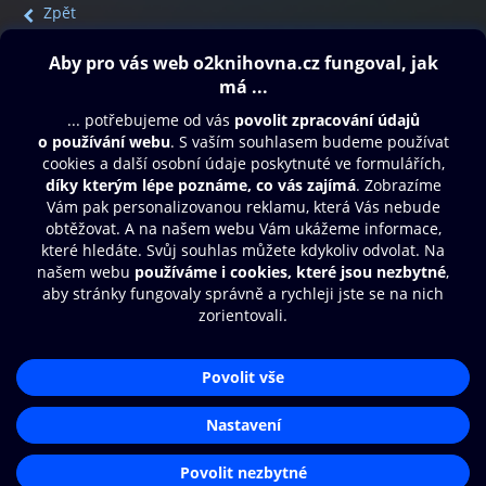
Zpět
Obsah ke stažení
Moje O2 Knihovna
Další zábava
© O2 Czech Republic a.s.
Nákupní řád
Přístupnost
Aplikace O2 Knihovna
Zásady zpracování osobních údajů
Čti a poslouchej své e-knihy a
Cookies
audioknihy rychleji a pohodlněji.
Nastavení cookies