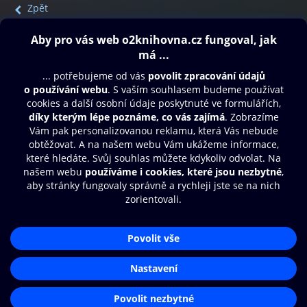
Zpět
Obsah ke stažení
Moje O2 Knihovna
Další zábava
© O2 Czech Republic a.s.
Nákupní řád
Přístupnost
Aplikace O2 Knihovna
Zásady zpracování osobních údajů
Čti a poslouchej své e-knihy a
Cookies
audioknihy rychleji a pohodlněji.
Nastavení cookies