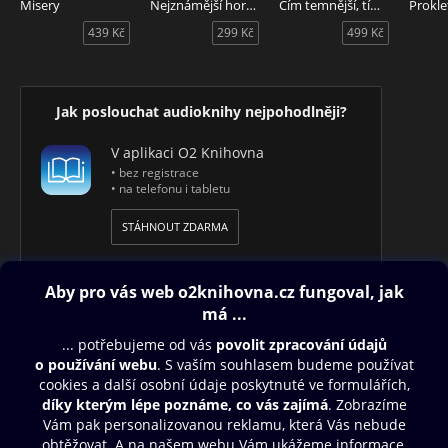
Misery
Nejznámější horory
Čím temnější, tím lepší
Prokle
439 Kč
299 Kč
499 Kč
Jak poslouchat audioknihy nejpohodlněji?
V aplikaci O2 Knihovna
• bez registrace
• na telefonu i tabletu
STÁHNOUT ZDARMA
Obsah ke stažení
Moje O2 Knihovna
Další zábava