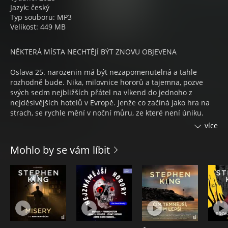
Jazyk: český
Typ souboru: MP3
Velikost: 449 MB
NĚKTERÁ MÍSTA NECHTĚJÍ BÝT ZNOVU OBJEVENA
Oslava 25. narozenin má být nezapomenutelná a tahle
rozhodně bude. Nika, milovnice hororů a tajemna, pozve
svých sedm nejbližších přátel na víkend do jednoho z
nejděsivějších hotelů v Evropě. Jenže co začíná jako hra na
strach, se rychle mění v noční můru, ze které není úniku.
více
Kroky v opuštěné chodbě. Místnosti, které se mění před
očima. Čas, který se chová jinak. A minulost, která nikdy
Mohlo by se vám líbit
doopravdy nespala.
Jak dlouho může člověk zůstat racionální, když se realita
láme a čas ztrácí směr? A co všechno se může stát, když
probudíte místo, které nikdy nemělo být znovu navštíveno?
Audiokniha Hotel času, autorka Emilly Ross, čte Jitka
Moučková.