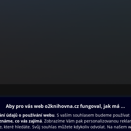
ovna
Další zábava
Oneplay
Oneplay Originály
Sport