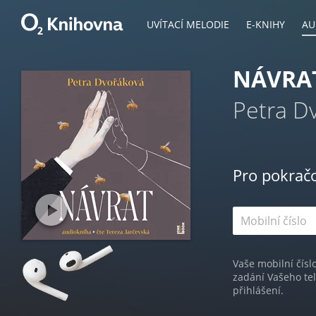
UVÍTACÍ MELODIE
E-KNIHY
AU
NÁVRA
Petra D
Pro pokrač
Vaše mobilní čísl
zadání Vašeho te
přihlášení.