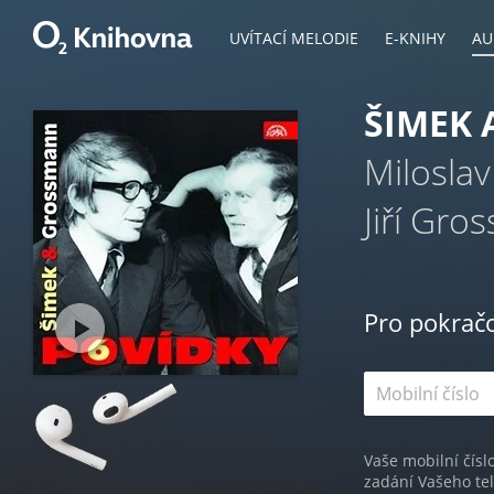
UVÍTACÍ MELODIE
E-KNIHY
AU
ŠIMEK 
Milosla
Jiří Gr
Pro pokrač
Vaše mobilní čísl
zadání Vašeho te