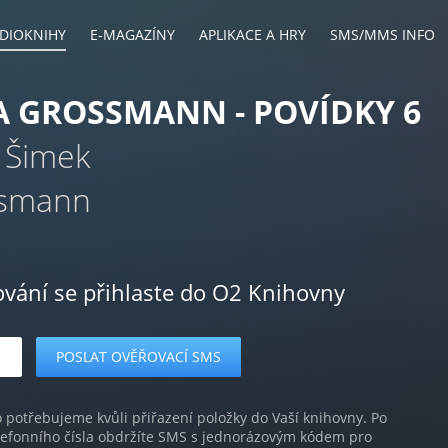
DIOKNIHY
E-MAGAZÍNY
APLIKACE A HRY
SMS/MMS INFO
A GROSSMANN - POVÍDKY 6
v Šimek
ossmann
ování se přihlaste do O2 Knihovny
o potřebujeme kvůli přiřazení položky do Vaší knihovny. Po
lefonního čísla obdržíte SMS s jednorázovým kódem pro