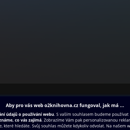
ovna
Další zábava
Oneplay
Oneplay Originály
Sport