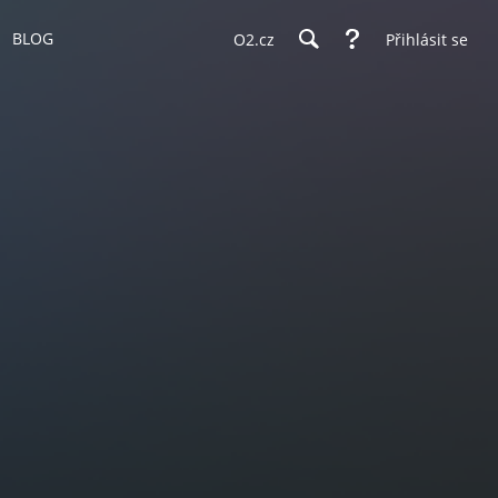
BLOG
O2.cz
Přihlásit se