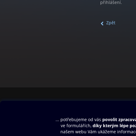
přihlášení.
Zpět
Obsah ke stažení
Moje O2 Knih
Uvítací melodie
Přihlásit se
Aplikace a hry
E-knihy
Dárkový poukaz
SMS/MMS Info
Audioknihy
Nápověda
Blog