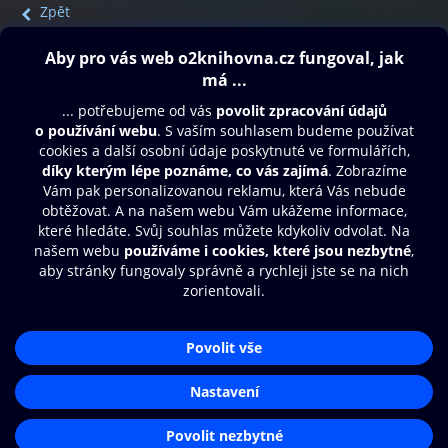
Zpět
Obsah ke stažení
Moje O2 Knihovna
Další zábava
© O2 Czech Republic a.s.
Nákupní řád
Přístupnost
Aplikace O2 Knihovna
Zásady zpracování osobních údajů
Čti a poslouchej své e-knihy a
Cookies
audioknihy rychleji a pohodlněji.
Nastavení cookies