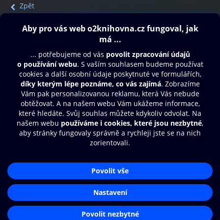
Zpět
Obsah ke stažení
Moje O2 Knihovna
Další zábava
© O2 Czech Republic a.s.
Nákupní řád
Přístupnost
Aplikace O2 Knihovna
Zásady zpracování osobních údajů
Čti a poslouchej své e-knihy a
Cookies
audioknihy rychleji a pohodlněji.
Nastavení cookies