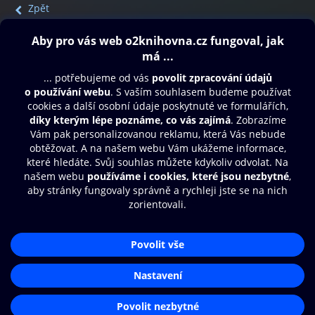
Zpět
Obsah ke stažení
Moje O2 Knihovna
Další zábava
© O2 Czech Republic a.s.
Nákupní řád
Přístupnost
Aplikace O2 Knihovna
Zásady zpracování osobních údajů
Čti a poslouchej své e-knihy a
Cookies
audioknihy rychleji a pohodlněji.
Nastavení cookies