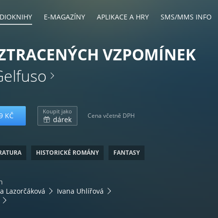
DIOKNIHY
E-MAGAZÍNY
APLIKACE A HRY
SMS/MMS INFO
 ZTRACENÝCH VZPOMÍNEK
Gelfuso
Koupit jako
9 KČ
Cena včetně DPH
dárek
ERATURA
HISTORICKÉ ROMÁNY
FANTASY
n
ka Lazorčáková
Ivana Uhlířová