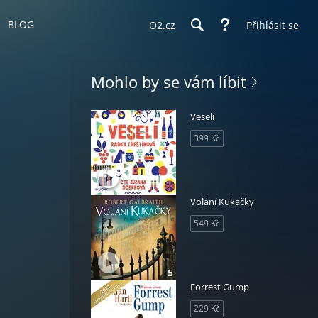
BLOG
O2.cz
Přihlásit se
Mohlo by se vám líbit
Veselí
399 Kč
Volání Kukačky
549 Kč
Forrest Gump
229 Kč