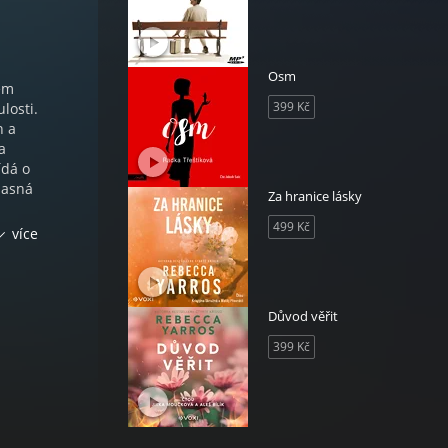
Osm
ném
399 Kč
losti.
h a
a
ídá o
 jasná
Za hranice lásky
499 Kč
více
,
asem a
o
Důvod věřit
399 Kč
čka |
větnu
he