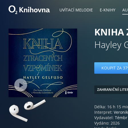
UVÍTACÍ MELODIE
E-KNIHY
AU
KNIHA
Hayley 
KOUPIT ZA 37
ZAHRANIČNÍ LIT
Délka: 16 h 15 mi
Interpret:
Veroni
Vydavatel:
Témbr
Vydáno: 2026