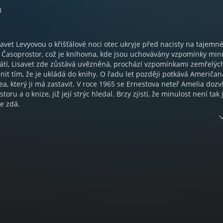
3
savet Levyovou o křišťálové noci otec ukryje před nacisty na tajem
Časoprostor, což je knihovna, kde jsou uchovávány vzpomínky minu
átí, Lisavet zde zůstává uvězněná, prochází vzpomínkami zemřelýc
ánit tím, že je ukládá do knihy. O řadu let později potkává Američan
, který ji má zastavit. V roce 1965 se Ernestova neteř Amelia dozv
toru a o knize, již její strýc hledal. Brzy zjistí, že minulost není tak
se zdá.
elfuso dokázala vytvořit atmosféru, která je zároveň melancholická
á. Postupně sledujeme nejen Lisavet, ale i další postavy napříč č
ednotlivých linií dodává příběhu hloubku a nutí čtenáře přemýšlet 
obětech.“ – ze čtenářských ohlasů na Databazeknih.cz
Kniha ztracených vzpomínek | Překlad Zdeňka Zvěřinová | Čte Ivana
a Lazorčáková | Režie, zvuk, střih, mastering a hudba Vratislav Hubi
u NAPA Records s.r.o. | Grafiku podle knižní obálky upravila Jana
kce Kateřina Višinská | Vydala Euromedia Group, a. s. – Témbr v k
nikla podle knihy: Hayley Gelfuso: Kniha ztracených vzpomínek, T