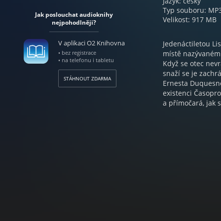
Jazyk: český
Typ souboru: MP
Jak poslouchat audioknihy
Velikost: 917 MB
nejpohodlněji?
V aplikaci O2 Knihovna
Jedenáctiletou Li
• bez registrace
místě nazývaném 
• na telefonu i tabletu
Když se otec nevr
snaží se je zachr
STÁHNOUT ZDARMA
Ernesta Duquesnea
existenci Časopros
a přímočará, jak 
„Autorka Hayley G
dojemná i napínav
právě prolínání j
pravdě, paměti a 
Hayley Gelfuso: 
Uhlířová, Veronik
Natočeno ve studi
Lhotáková | Produ
2026. Nahrávka vz