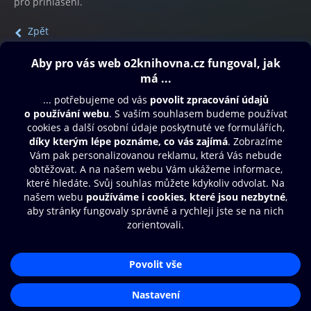
pro přihlášení.
Zpět
Obsah ke stažení
Moje O2 Knihovna
Další zábava
© O2 Czech Republic a.s.
Nákupní řád
Přístupnost
Aplikace O2 Knihovna
Zásady zpracování osobních údajů
Čti a poslouchej své e-knihy a
Cookies
audioknihy rychleji a pohodlněji.