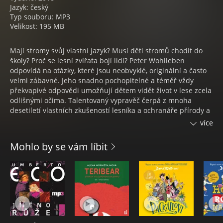
Jazyk: český
Typ souboru: MP3
Velikost: 195 MB
Mají stromy svůj vlastní jazyk? Musí děti stromů chodit do
školy? Proč se lesní zvířata bojí lidí? Peter Wohlleben
odpovídá na otázky, které jsou neobvyklé, originální a často
velmi zábavné. Jeho snadno pochopitelné a téměř vždy
překvapivé odpovědi umožňují dětem vidět život v lese zcela
odlišnými očima. Talentovaný vypravěč čerpá z mnoha
desetiletí vlastních zkušeností lesníka a ochranáře přírody a
zároveň se opírá o nejnovější vědecké poznatky. Peter
více
Wohlleben, autor bestsellerů, přeložených do mnoha jazyků,
se zasazuje o uchování našich původních lesů a žádá více
Mohlo by se vám líbit
pozornosti, respektu i ochrany pro ně i přírodu vůbec.
PETER WOHLLEBEN
Peter Wohlleben se chtěl už jako dítě stát ochráncem
přírody. Po studiu lesnictví byl více než dvacet let úředníkem
zemské lesní správy. Aby mohl realizovat svou vizi trvale
udržitelné péče o les, převzal v roce 2006 coby hajný revír o
1200 hektarech lesa v regionu Eifel. Dnes tam vede lesní