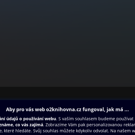
ovna
Další zábava
Oneplay
Oneplay Originály
Sport