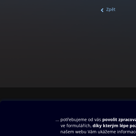
Zpět
Obsah ke stažení
Moje O2 Knih
Uvítací melodie
Přihlásit se
Aplikace a hry
E-knihy
Dárkový poukaz
SMS/MMS Info
Audioknihy
Nápověda
Blog