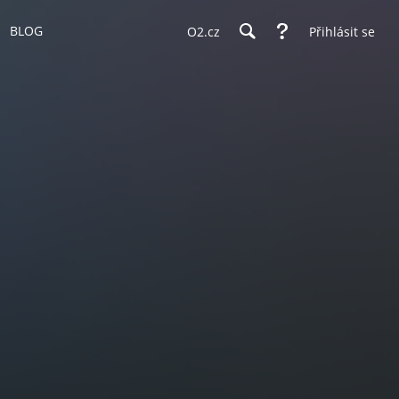
BLOG
O2.cz
Přihlásit se