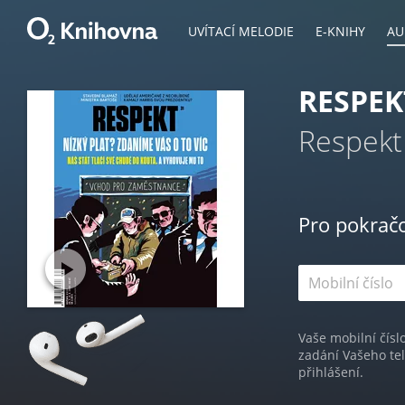
UVÍTACÍ MELODIE
E-KNIHY
AU
RESPEK
Respekt
Pro pokrač
Vaše mobilní čísl
zadání Vašeho te
přihlášení.