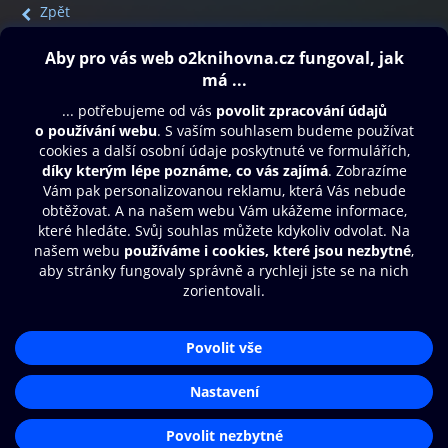
Zpět
Obsah ke stažení
Moje O2 Knihovna
Další zábava
© O2 Czech Republic a.s.
Nákupní řád
Přístupnost
Aplikace O2 Knihovna
Zásady zpracování osobních údajů
Čti a poslouchej své e-knihy a
Cookies
audioknihy rychleji a pohodlněji.
Nastavení cookies