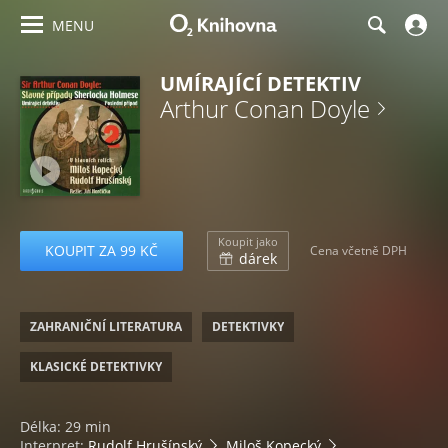
MENU
UMÍRAJÍCÍ DETEKTIV
Arthur Conan Doyle
Koupit jako
KOUPIT ZA 99 KČ
Cena včetně DPH
dárek
ZAHRANIČNÍ LITERATURA
DETEKTIVKY
KLASICKÉ DETEKTIVKY
Délka: 29 min
Interpret:
Rudolf Hrušínský
Miloš Kopecký