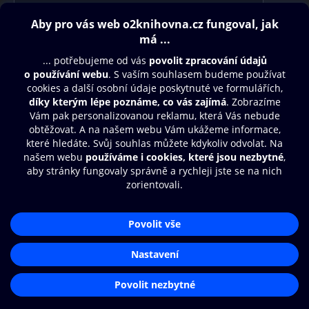
Obsah ke stažení
Moje O2 Knihovna
Další zábava
© O2 Czech Republic a.s.
Nákupní řád
Přístupnost
Aplikace O2 Knihovna
Zásady zpracování osobních údajů
Čti a poslouchej své e-knihy a
Cookies
audioknihy rychleji a pohodlněji.
Nastavení cookies
STÁHNOUT