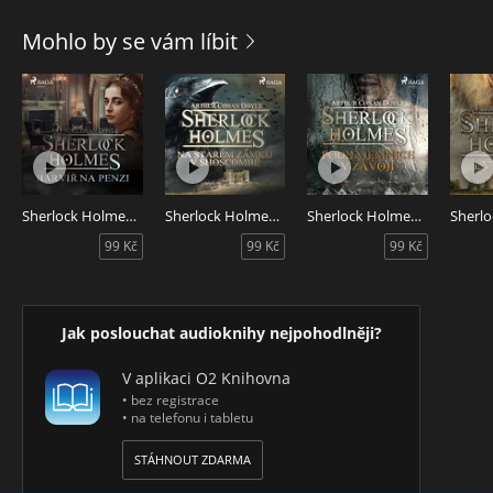
Mohlo by se vám líbit
Sherlock Holmes: Barvíř na penzi
Sherlock Holmes: Na starém zámku v Shoscombe
Sherlock Holmes: Podnájemnice v závoji
99 Kč
99 Kč
99 Kč
Jak poslouchat audioknihy nejpohodlněji?
V aplikaci O2 Knihovna
• bez registrace
• na telefonu i tabletu
STÁHNOUT ZDARMA