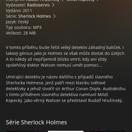
Vydavatel:
Radioservis
Vydáno: 2011
Série:
Sherlock Holmes
Jazyk: český
Typ souboru: MP3
Velikost: 28 MB
V tomto příběhu bude řešit velký detektiv záhadný baliček. I
takový génius jako je Holmes se však může dostat do úzkých.
A to někdy až nepříjemně blízko smrti, kdy ani vždy
spolehlivý doktor Watson nemusí umět pomoci...
Umírající detektiv je název dalšího z případů slavného
Sherlocka Holmese, jenž patří mezi klasiku světové
detektivky a jehož stvořil sir Arthur Conan Doyle. Audioknihu
s tímto příběhem slavného detektiva namluvil Miloš
Kopecký. Jako věrný Watson se představil Rudolf Hrušínský.
Série Sherlock Holmes