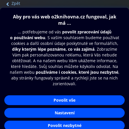
Zpět
Obsah ke stažení
Moje O2 Knihovna
Další zábava
© O2 Czech Republic a.s.
Nákupní řád
Přístupnost
Aplikace O2 Knihovna
Zásady zpracování osobních údajů
Čti a poslouchej své e-knihy a
Cookies
audioknihy rychleji a pohodlněji.
Nastavení cookies