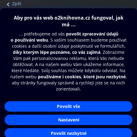
Zpět
Obsah ke stažení
Moje O2 Knihovna
Další zábava
© O2 Czech Republic a.s.
Nákupní řád
Přístupnost
Aplikace O2 Knihovna
Zásady zpracování osobních údajů
Čti a poslouchej své e-knihy a
Cookies
audioknihy rychleji a pohodlněji.
Nastavení cookies